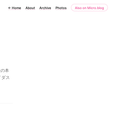
←
Home
About
Archive
Photos
Also on Micro.blog
社の本
イダス