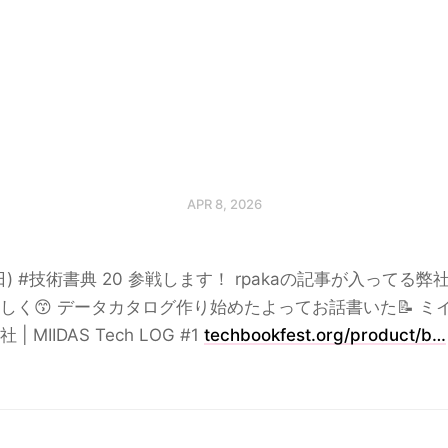
APR 8, 2026
2(日) #技術書典 20 参戦します！ rpakaの記事が入ってる弊
しく😙 データカタログ作り始めたよってお話書いた📝 ミ
| MIIDAS Tech LOG #1
techbookfest.org/product/b…