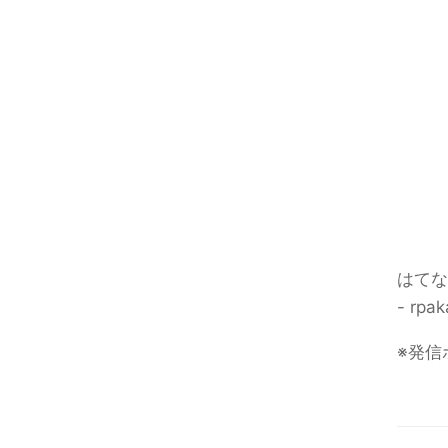
はてな
- rpa
※発信