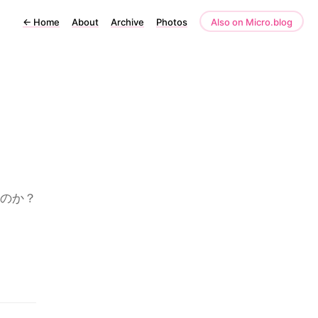
←
Home
About
Archive
Photos
Also on Micro.blog
たのか？